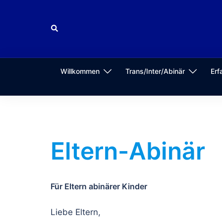
Zum
Inhalt
Suche
springen
Willkommen
Trans/Inter/Abinär
Erf
Eltern-Abinär
Für Eltern abinärer Kinder
Liebe Eltern,