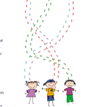
ne
b
r
em
g