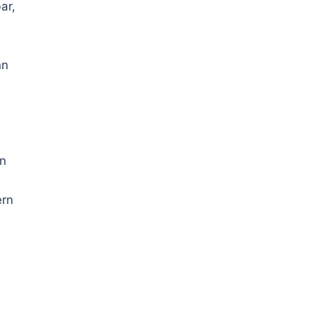
ar,
nn
in
ern