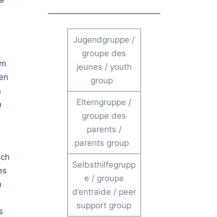
Jugendgruppe
/
groupe des
um
jeunes
/
youth
hen
group
h
Elterngruppe
/
n
groupe des
parents
/
parents group
ich
Selbsthilfegrupp
es
e
/
groupe
h
d’entraide
/
peer
support group
s