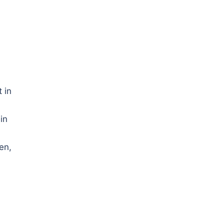
 in
in
en,