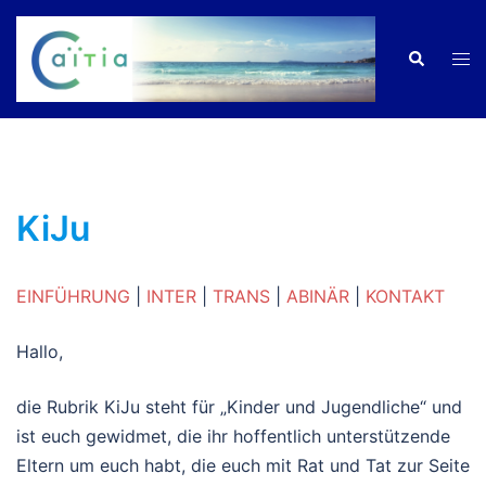
Zum
Inhalt
Men
Suche
springen
ums
KiJu
EINFÜHRUNG
|
INTER
|
TRANS
|
ABINÄR
|
KONTAKT
Hallo,
die Rubrik KiJu steht für „Kinder und Jugendliche“ und
ist euch gewidmet, die ihr hoffentlich unterstützende
Eltern um euch habt, die euch mit Rat und Tat zur Seite