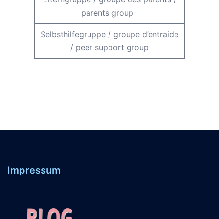
parents group
Selbsthilfegruppe
/
groupe d’entraide
/
peer support group
Impressum