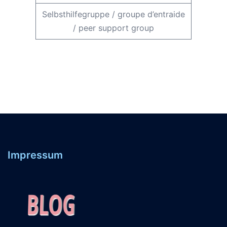
Selbsthilfegruppe
/
groupe d’entraide
/
peer support group
Impressum