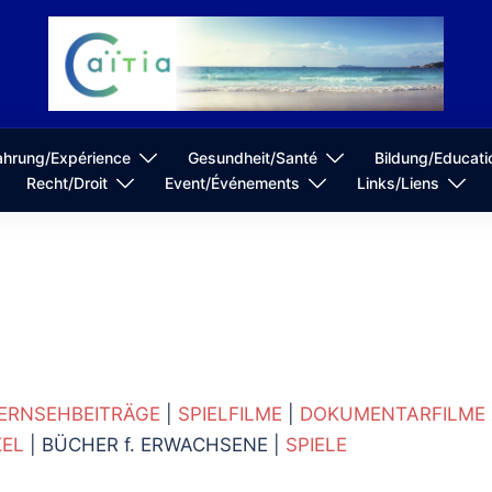
ahrung/Expérience
Gesundheit/Santé
Bildung/Educati
Recht/Droit
Event/Événements
Links/Liens
ERNSEHBEITRÄGE
|
SPIELFILME
|
DOKUMENTARFILME
KEL
| BÜCHER f. ERWACHSENE |
SPIELE