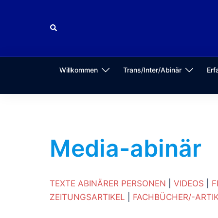
Zum
Inhalt
Suche
springen
Willkommen
Trans/Inter/Abinär
Erf
Media-abinär
TEXTE ABINÄRER PERSONEN
|
VIDEOS
|
F
ZEITUNGSARTIKEL
|
FACHBÜCHER/-ARTI