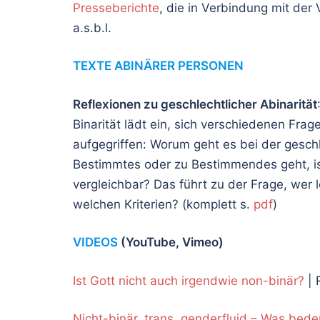
Presseberichte
, die in Verbindung mit der
a.s.b.l.
TEXTE ABINÄRER PERSONEN
Reflexionen zu geschlechtlicher Abinarität
Binarität lädt ein, sich verschiedenen Frag
aufgegriffen: Worum geht es bei der geschl
Bestimmtes oder zu Bestimmendes geht, is
vergleichbar? Das führt zu der Frage, we
welchen Kriterien? (komplett s.
pdf
)
VIDEOS
(YouTube, Vimeo)
Ist Gott nicht auch irgendwie non-binär?
| 
Nicht-binär, trans, genderfluid – Was bede