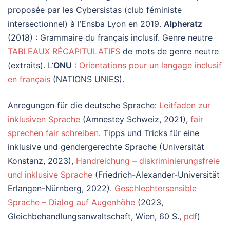
proposée par les Cybersistas (club féministe
intersectionnel) à l’Ensba Lyon en 2019.
Alpheratz
(2018) : Grammaire du français inclusif. Genre neutre
TABLEAUX RÉCAPITULATIFS
de mots de genre neutre
(extraits). L‘
ONU
:
Orientations pour un langage inclusif
en français
(NATIONS UNIES).
Anregungen für die deutsche Sprache:
Leitfaden zur
inklusiven Sprache
(Amnestey Schweiz, 2021),
fair
sprechen fair schreiben
. Tipps und Tricks für eine
inklusive und gendergerechte Sprache (Universität
Konstanz, 2023),
Handreichung – diskriminierungsfreie
und inklusive Sprache
(Friedrich-Alexander-Universität
Erlangen-Nürnberg, 2022).
Geschlechtersensible
Sprache – Dialog auf Augenhöhe
(2023,
Gleichbehandlungsanwaltschaft, Wien, 60 S.,
pdf
)