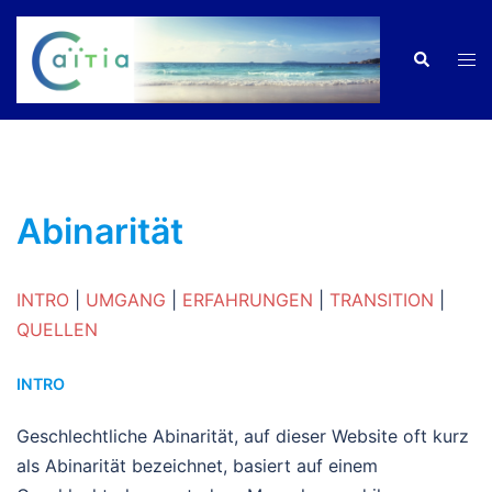
Zum
Inhalt
Men
Suche
springen
ums
Abinarität
INTRO
|
UMGANG
|
ERFAHRUNGEN
|
TRANSITION
|
QUELLEN
INTRO
Geschlechtliche Abinarität, auf dieser Website oft kurz
als Abinarität bezeichnet, basiert auf einem