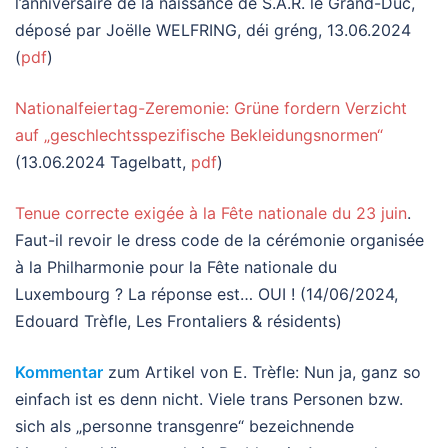
l’anniversaire de la naissance de S.A.R. le Grand-Duc,
déposé par Joëlle WELFRING, déi gréng, 13.06.2024
(
pdf
)
Nationalfeiertag-Zeremonie: Grüne fordern Verzicht
auf „geschlechtsspezifische Bekleidungsnormen“
(13.06.2024 Tagelbatt,
pdf
)
Tenue correcte exigée à la Fête nationale du 23 juin
.
Faut-il revoir le dress code de la cérémonie organisée
à la Philharmonie pour la Fête nationale du
Luxembourg ? La réponse est… OUI ! (14/06/2024,
Edouard Trèfle, Les Frontaliers & résidents)
Kommentar
zum Artikel von E. Trèfle: Nun ja, ganz so
einfach ist es denn nicht. Viele trans Personen bzw.
sich als „personne transgenre“ bezeichnende