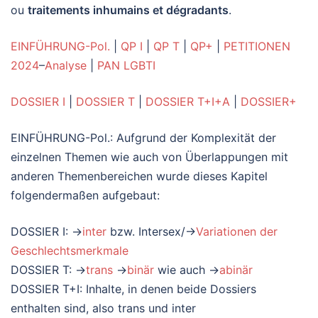
ou
traitements inhumains et dégradants
.
EINFÜHRUNG-Pol.
|
QP I
|
QP T
|
QP+
|
PETITIONEN
2024
–
Analyse
|
PAN LGBTI
DOSSIER I
|
DOSSIER T
|
DOSSIER T+I+A
|
DOSSIER+
EINFÜHRUNG-Pol.: Aufgrund der Komplexität der
einzelnen Themen wie auch von Überlappungen mit
anderen Themenbereichen wurde dieses Kapitel
folgendermaßen aufgebaut:
DOSSIER I: →
inter
bzw. Intersex/→
Variationen der
Geschlechtsmerkmale
DOSSIER T: →
trans
→
binär
wie auch →
abinär
DOSSIER T+I: Inhalte, in denen beide Dossiers
enthalten sind, also trans und inter