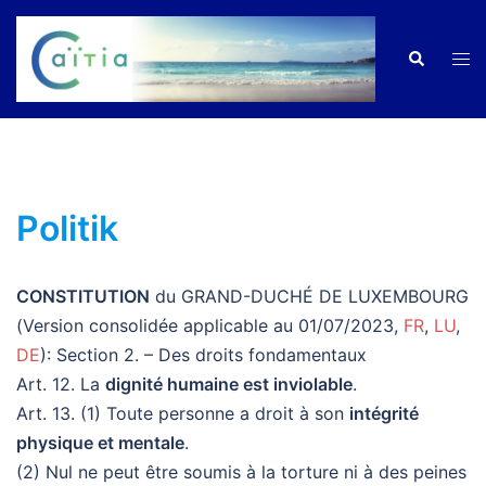
Zum
Inhalt
Men
Suche
springen
ums
Politik
CONSTITUTION
du GRAND-DUCHÉ DE LUXEMBOURG
(Version consolidée applicable au 01/07/2023,
FR
,
LU
,
DE
): Section 2. – Des droits fondamentaux
Art. 12. La
dignité humaine est inviolable
.
Art. 13. (1) Toute personne a droit à son
intégrité
physique et mentale
.
(2) Nul ne peut être soumis à la torture ni à des peines