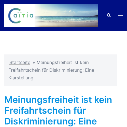
Zum
Inhalt
Men
Suche
springen
ums
Startseite
»
Meinungsfreiheit ist kein
Freifahrtschein für Diskriminierung: Eine
Klarstellung
Meinungsfreiheit ist kein
Freifahrtschein für
Diskriminierung: Eine